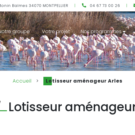
ntonin Balmes 34070 MONTPELLIER
|
04 67 73 00 26
|
Notre groupe
Votre projet
Nos programmes
Accueil
>
Lotisseur aménageur Arles
Lotisseur aménageur
T