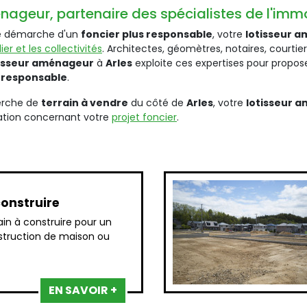
eur, partenaire des spécialistes de l'immob
tre démarche d'un
foncier plus responsable
, votre
lotisseur 
er et les collectivités
. Architectes, géomètres, notaires, courti
tisseur aménageur
à
Arles
exploite ces expertises pour propos
 responsable
.
herche de
terrain à vendre
du côté de
Arles
, votre
lotisseur 
tation concernant votre
projet foncier
.
construire
ain à construire pour un
struction de maison ou
EN SAVOIR +