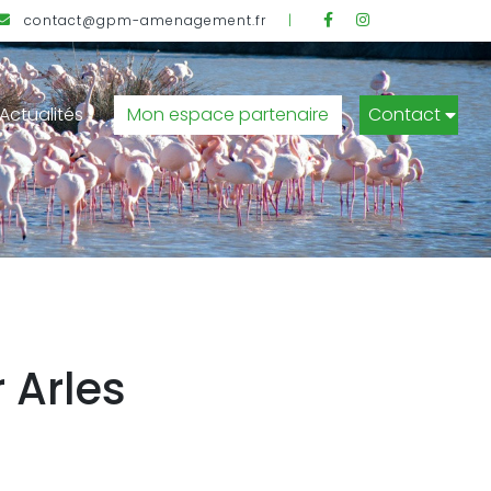
Facebook
Instagram
contact@gpm-amenagement.fr
|
Actualités
Mon espace partenaire
Contact
 Arles