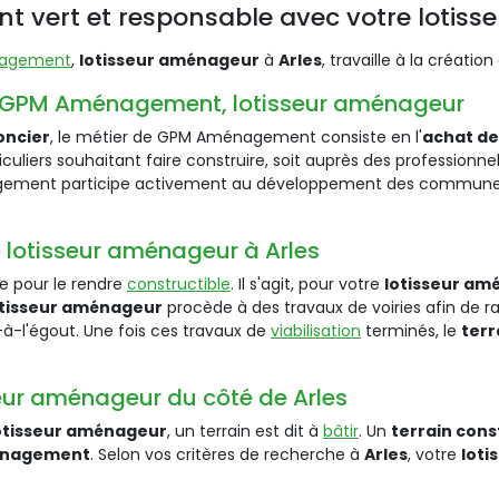
 vert et responsable avec votre lotis
agement
,
lotisseur aménageur
à
Arles
, travaille à la créatio
vec GPM Aménagement, lotisseur aménageur
oncier
, le métier de GPM Aménagement consiste en l'
achat de
iculiers souhaitant faire construire, soit auprès des professionne
ement participe activement au développement des communes e
re lotisseur aménageur à Arles
e pour le rendre
constructible
. Il s'agit, pour votre
lotisseur am
otisseur aménageur
procède à des travaux de voiries afin de r
t-à-l'égout. Une fois ces travaux de
viabilisation
terminés, le
terr
sseur aménageur du côté de Arles
otisseur aménageur
, un terrain est dit à
bâtir
. Un
terrain cons
nagement
. Selon vos critères de recherche à
Arles
, votre
lot