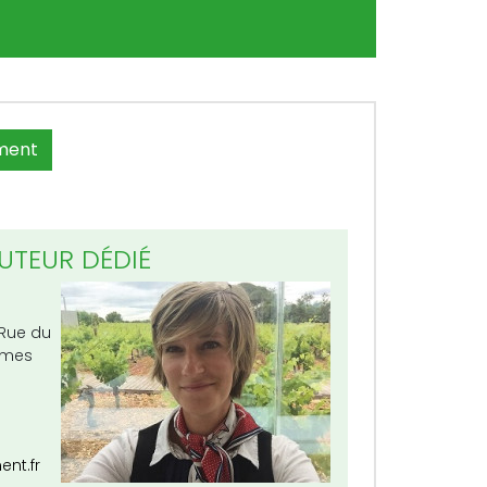
ment
UTEUR DÉDIÉ
 Rue du
lmes
t.fr