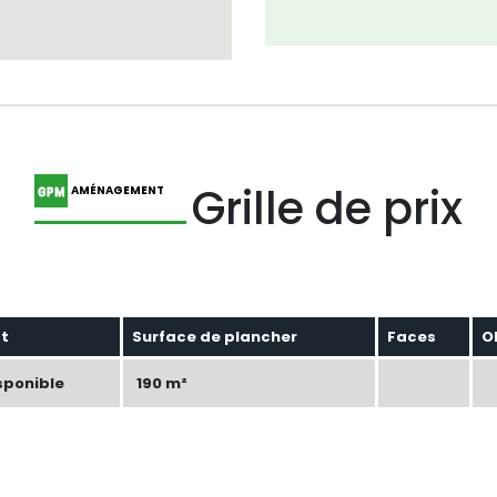
Grille de prix
AMÉNAGEMENT
at
Surface de plancher
Faces
O
sponible
190 m²