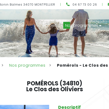
ntonin Balmes 34070 MONTPELLIER
|
04 67 73 00 26
|
Notre groupe
Votre projet
Nos programmes
>
Nos programmes
>
Pomérols - Le Clos des 
POMÉROLS
(34810)
Le Clos des Oliviers
Descriptif