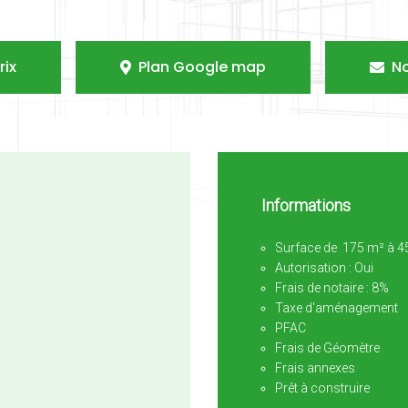
rix
Plan Google map
N
Informations
Surface de 175 m² à 4
Autorisation : Oui
Frais de notaire : 8%
Taxe d'aménagement
PFAC
Frais de Géomètre
Frais annexes
Prêt à construire