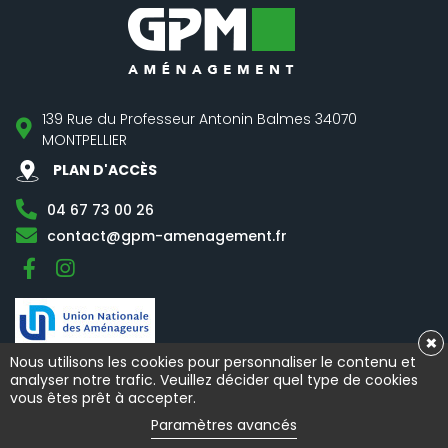
139 Rue du Professeur Antonin Balmes 34070
MONTPELLIER
PLAN D'ACCÈS
04 67 73 00 26
contact@gpm-amenagement.fr
Facebook
Instagram
×
Nous utilisons les cookies pour personnaliser le contenu et
analyser notre trafic. Veuillez décider quel type de cookies
vous êtes prêt à accepter.
Mentions légales
-
Charte de vie privée
-
Politique des cookies
-
Plan du
Paramètres avancés
site
|
Votre aménageur foncier