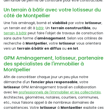
demande de permis de construire pour être constructible.
Un terrain à bâtir avec votre lotisseur du
côté de Montpellier
Une fois aménagé, borné et
viabilisé
par votre
lotisseur
,
un terrain est dit à
bâtir
. Un
terrain constructible
, ou
terrain à bâtir
peut faire l'objet de travaux de construction
sans autre forme d'
aménagement
. Selon vos critères de
recherche à
Montpellier
, votre
lotisseur
vous orientera
vers un
terrain à bâtir en diffus
ou
en lot
.
GPM Aménagement, lotisseur, partenaire
des spécialistes de l'immobilier à
Montpellier
Afin de concrétiser chaque jour un peu plus notre
démarche d'un
foncier plus responsable
, votre
lotisseur
GPM Aménagement travail en collaboration
avec les
professionnels de l'immobilier et les collectivités
.
Architectes, géomètres, notaires, courtiers, communes,
etc., nous faisons appel à de nombreux domaines de
compétences. Votre
lotisseur
à
Montpellier
exploite ces