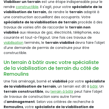
Viabiliser un terrain
est une étape indispensable pour le
rendre
constructible
. Il s'agit, pour votre
spécialiste de la
viabilisation de terrain
, de rendre le
terrain
adapté à
une construction accueillant des occupants. Votre
spécialiste de la viabilisation de terrain
procède à des
travaux de voiries afin de raccorder le
terrain non
viabilisé
aux réseaux de gaz, électricité, téléphonie, eau
courante et tout-à-l'égout. Une fois ces travaux de
viabilisation
terminés, le
terrain viabilisé
devra faire l'objet
d'une demande de permis de construire pour être
constructible.
Un terrain à bâtir avec votre spécialiste
de la viabilisation de terrain du côté de
Remoulins
Une fois aménagé, borné et
viabilisé
par votre
spécialiste
de la viabilisation de terrain
, un terrain est dit à
bâtir
. Un
terrain constructible
, ou
terrain à bâtir
peut faire l'objet
de travaux de construction sans autre forme
d'
aménagement
. Selon vos critères de recherche à
Remoulins
, votre
spécialiste de la viabilisation de